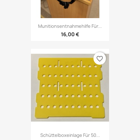
Munitionsentnahmehilfe Für...
16,00 €
favorite_border
Schüttelboxeinlage Für 50...