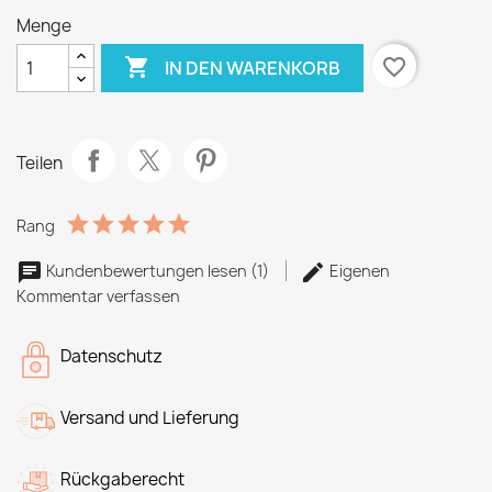
Menge

favorite_border
IN DEN WARENKORB
Teilen
Rang
Kundenbewertungen lesen (1)
Eigenen
Kommentar verfassen
Datenschutz
Versand und Lieferung
Rückgaberecht